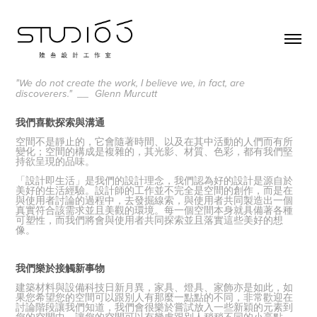
"We do not create the work, I believe we, in fact, are
discoverers." __ Glenn Murcutt
我們喜歡探索與溝通
空間不是靜止的，它會隨著時間、以及在其中活動的人們而有所
變化；空間的構成是複雜的，其光影、材質、色彩，都有我們堅
持欲呈現的品
味。
「設計即生活」是我們的設計理念，我們認為好的設計是源自於
美好的生活經驗。設計師的工作並不完全是空間的創作，而是在
與使用者
討論的過
程中，去發掘線索，與使用者共同製造出一個
真實符合該需求並且美觀的環境。每一個空間本身就具備著各種
可塑性，而我們將會與使用者共
同探索並且落實這些美好的想
像。
我們樂於接觸新事物
建築材料與設備科技日新月異，家具、燈具、家飾亦是如此，如
果您希望您的空間可以跟別人有那麼一點點的不同，非常歡迎在
討論階段讓我們知
道，我們會很樂於嘗試放入一些新穎的元素到
您的空間中，讓您的空間可以有幾處跟別人稍稍不同的小亮點。